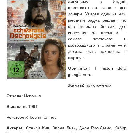
живущему в Индии,
приезжают его жена и две
дочери. Увидев одну из них,
местный раджа решает, что
она послана богами для
спасения его племени —
самого жестокого и
кровожадного в стране — и
должна быть принесена в
жертву…
Оригинал:
I misteri della
giungla nera
Жанры:
приключения
Страна:
Испания
Вышел в:
1991
Режиссер:
Кевин Коннор
Актеры:
Стейси Кич, Вирна Лизи, Джон Рис-Дэвис, Кабир