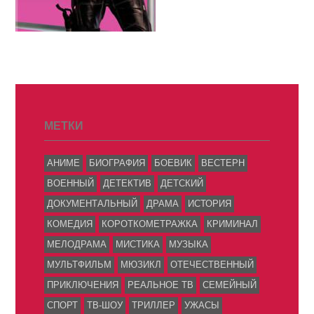
МЕТКИ
АНИМЕ
БИОГРАФИЯ
БОЕВИК
ВЕСТЕРН
ВОЕННЫЙ
ДЕТЕКТИВ
ДЕТСКИЙ
ДОКУМЕНТАЛЬНЫЙ
ДРАМА
ИСТОРИЯ
КОМЕДИЯ
КОРОТКОМЕТРАЖКА
КРИМИНАЛ
МЕЛОДРАМА
МИСТИКА
МУЗЫКА
МУЛЬТФИЛЬМ
МЮЗИКЛ
ОТЕЧЕСТВЕННЫЙ
ПРИКЛЮЧЕНИЯ
РЕАЛЬНОЕ ТВ
СЕМЕЙНЫЙ
СПОРТ
ТВ-ШОУ
ТРИЛЛЕР
УЖАСЫ