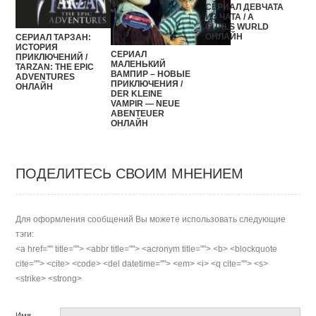
СЕРИАЛ ДЕВЧАТА
ИЗ ЧАТА / A
GURLS WURLD
ОНЛАЙН
СЕРИАЛ ТАРЗАН:
ИСТОРИЯ
СЕРИАЛ
ПРИКЛЮЧЕНИЙ /
МАЛЕНЬКИЙ
TARZAN: THE EPIC
ВАМПИР – НОВЫЕ
ADVENTURES
ПРИКЛЮЧЕНИЯ /
ОНЛАЙН
DER KLEINE
VAMPIR — NEUE
ABENTEUER
ОНЛАЙН
ПОДЕЛИТЕСЬ СВОИМ МНЕНИЕМ
Для оформления сообщений Вы можете использовать следующие
тэги:
<a href="" title=""> <abbr title=""> <acronym title=""> <b> <blockquote
cite=""> <cite> <code> <del datetime=""> <em> <i> <q cite=""> <s>
<strike> <strong>
Имя