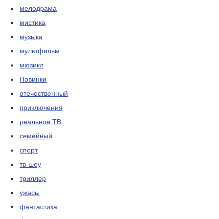
мелодрама
мистика
музыка
мультфильм
мюзикл
Новинки
отечественный
приключения
реальное ТВ
семейный
спорт
тв-шоу
триллер
ужасы
фантастика