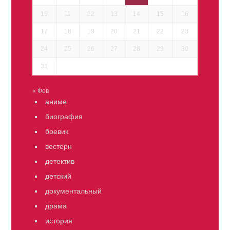
10
11
12
13
14
15
16
17
18
19
20
21
22
23
24
25
26
27
28
29
30
31
« Фев
аниме
биография
боевик
вестерн
детектив
детский
документальный
драма
история