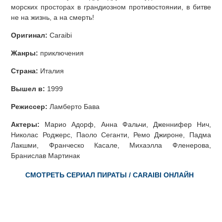
морских просторах в грандиозном противостоянии, в битве
не на жизнь, а на смерть!
Оригинал:
Caraibi
Жанры:
приключения
Страна:
Италия
Вышел в:
1999
Режиссер:
Ламберто Бава
Актеры:
Марио Адорф, Анна Фальчи, Дженнифер Нич,
Николас Роджерс, Паоло Сеганти, Ремо Джироне, Падма
Лакшми, Франческо Касале, Михаэлла Фленерова,
Бранислав Мартинак
СМОТРЕТЬ СЕРИАЛ ПИРАТЫ / CARAIBI ОНЛАЙН