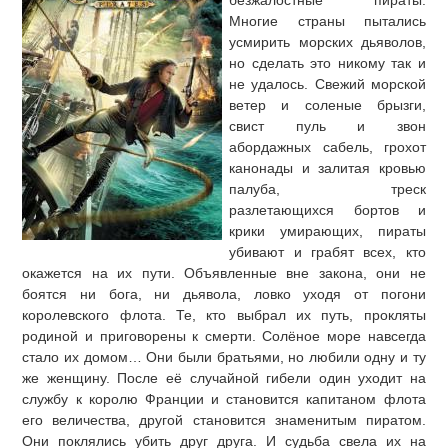
безжалостные пираты.
Многие страны пытались
усмирить морских дьяволов,
но сделать это никому так и
не удалось. Свежий морской
ветер и соленые брызги,
свист пуль и звон
абордажных сабель, грохот
канонады и залитая кровью
палуба, треск
разлетающихся бортов и
крики умирающих, пираты
убивают и грабят всех, кто
окажется на их пути. Объявленные вне закона, они не
боятся ни бога, ни дьявола, ловко уходя от погони
королевского флота. Те, кто выбрал их путь, прокляты
родиной и приговорены к смерти. Солёное море навсегда
стало их домом… Они были братьями, но любили одну и ту
же женщину. После её случайной гибели один уходит на
службу к королю Франции и становится капитаном флота
его величества, другой становится знаменитым пиратом.
Они поклялись убить друг друга. И судьба свела их на