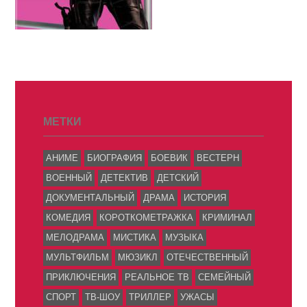
МЕТКИ
АНИМЕ
БИОГРАФИЯ
БОЕВИК
ВЕСТЕРН
ВОЕННЫЙ
ДЕТЕКТИВ
ДЕТСКИЙ
ДОКУМЕНТАЛЬНЫЙ
ДРАМА
ИСТОРИЯ
КОМЕДИЯ
КОРОТКОМЕТРАЖКА
КРИМИНАЛ
МЕЛОДРАМА
МИСТИКА
МУЗЫКА
МУЛЬТФИЛЬМ
МЮЗИКЛ
ОТЕЧЕСТВЕННЫЙ
ПРИКЛЮЧЕНИЯ
РЕАЛЬНОЕ ТВ
СЕМЕЙНЫЙ
СПОРТ
ТВ-ШОУ
ТРИЛЛЕР
УЖАСЫ