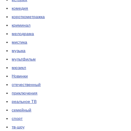
комедия
короткометражка
криминал
мелодрама
мистика
музыка
мультфильм
мюзикл
Новинки
отечественный
приключения
реальное ТВ
семейный
спорт
тв-шоу