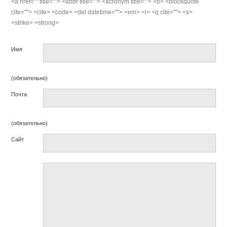
<a href="" title=""> <abbr title=""> <acronym title=""> <b> <blockquote
cite=""> <cite> <code> <del datetime=""> <em> <i> <q cite=""> <s>
<strike> <strong>
Имя
(обязательно)
Почта
(обязательно)
Сайт