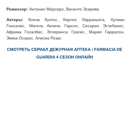
Режиссер:
Антонио Мерсеро, Висенте Эскрива
Актеры:
Конча Куэтос, Карлос Ларраньяга, Хулиан
Гонсалес, Мигель Анхель Гарсон, Сесарио Эстебанес,
Африка Госалбес, Эсперанса Грасес, Мария Гарралон,
Эмма Осорес, Алисиа Розас
СМОТРЕТЬ СЕРИАЛ ДЕЖУРНАЯ АПТЕКА / FARMACIA DE
GUARDIA 4 СЕЗОН ОНЛАЙН