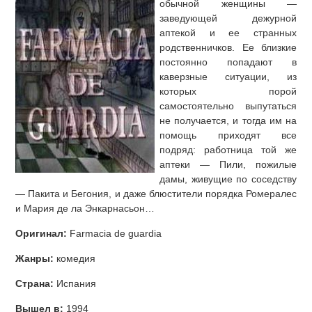
обычной женщины —
заведующей дежурной
аптекой и ее странных
родственничков. Ее близкие
постоянно попадают в
каверзные ситуации, из
которых порой
самостоятельно выпутаться
не получается, и тогда им на
помощь приходят все
подряд: работница той же
аптеки — Пили, пожилые
дамы, живущие по соседству
— Пакита и Бегония, и даже блюстители порядка Ромералес
и Мария де ла Энкарнасьон…
Оригинал:
Farmacia de guardia
Жанры:
комедия
Страна:
Испания
Вышел в:
1994