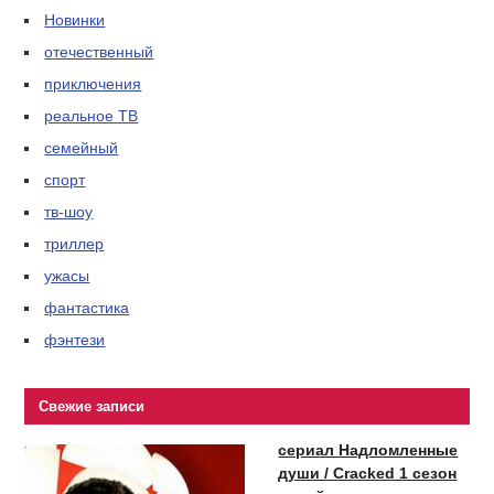
Новинки
отечественный
приключения
реальное ТВ
семейный
спорт
тв-шоу
триллер
ужасы
фантастика
фэнтези
Свежие записи
сериал Надломленные
души / Cracked 1 сезон