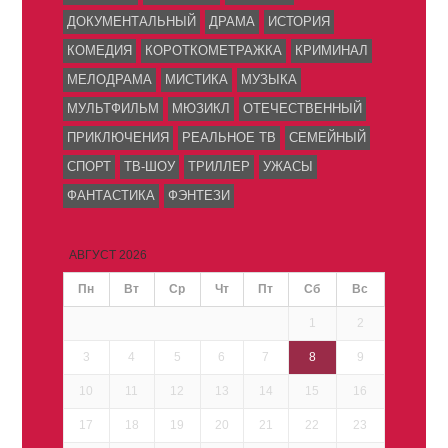
ДОКУМЕНТАЛЬНЫЙ
ДРАМА
ИСТОРИЯ
КОМЕДИЯ
КОРОТКОМЕТРАЖКА
КРИМИНАЛ
МЕЛОДРАМА
МИСТИКА
МУЗЫКА
МУЛЬТФИЛЬМ
МЮЗИКЛ
ОТЕЧЕСТВЕННЫЙ
ПРИКЛЮЧЕНИЯ
РЕАЛЬНОЕ ТВ
СЕМЕЙНЫЙ
СПОРТ
ТВ-ШОУ
ТРИЛЛЕР
УЖАСЫ
ФАНТАСТИКА
ФЭНТЕЗИ
АВГУСТ 2026
Пн
Вт
Ср
Чт
Пт
Сб
Вс
1
2
3
4
5
6
7
8
9
10
11
12
13
14
15
16
17
18
19
20
21
22
23