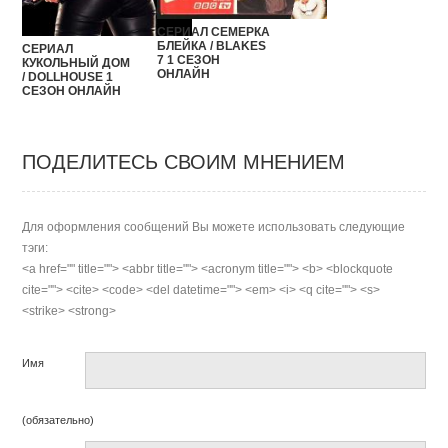
СЕРИАЛ СЕМЕРКА
БЛЕЙКА / BLAKES
СЕРИАЛ
7 1 СЕЗОН
КУКОЛЬНЫЙ ДОМ
ОНЛАЙН
/ DOLLHOUSE 1
СЕЗОН ОНЛАЙН
ПОДЕЛИТЕСЬ СВОИМ МНЕНИЕМ
Для оформления сообщений Вы можете использовать следующие
тэги:
<a href="" title=""> <abbr title=""> <acronym title=""> <b> <blockquote
cite=""> <cite> <code> <del datetime=""> <em> <i> <q cite=""> <s>
<strike> <strong>
Имя
(обязательно)