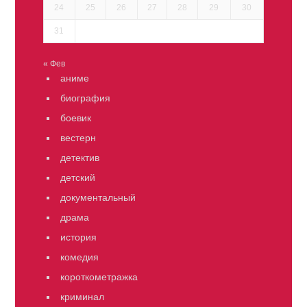
24
25
26
27
28
29
30
31
« Фев
аниме
биография
боевик
вестерн
детектив
детский
документальный
драма
история
комедия
короткометражка
криминал