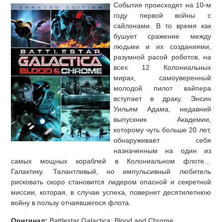
События происходят на 10-м
году первой войны с
сайлонами. В то время как
бушует сражение между
людьми и их созданиями,
разумной расой роботов, на
всех 12 Колониальных
мирах, самоуверенный
молодой пилот вайпера
вступает в драку. Энсин
Уильям Адама, недавний
выпускник Академии,
которому чуть больше 20 лет,
обнаруживает себя
назначенным на один из
самых мощных кораблей в Колониальном флоте…
Галактику. Талантливый, но импульсивный любитель
рисковать скоро становится лидером опасной и секретной
миссии, которая, в случае успеха, повернет десятилетнюю
войну в пользу отчаявшегося флота.
Оригинал:
Battlestar Galactica: Blood and Chrome