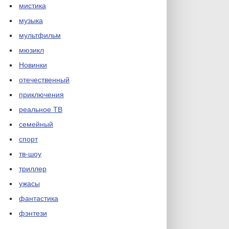
мистика
музыка
мультфильм
мюзикл
Новинки
отечественный
приключения
реальное ТВ
семейный
спорт
тв-шоу
триллер
ужасы
фантастика
фэнтези