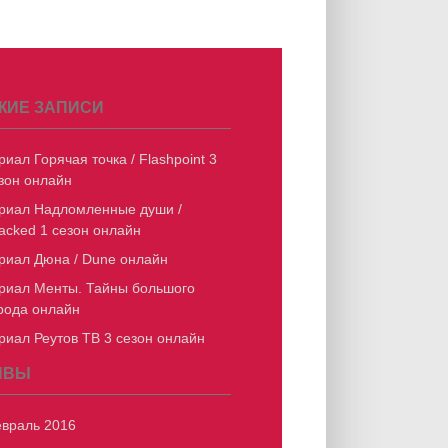
ЖИЕ ЗАПИСИ
риал Горячая точка / Flashpoint 3
зон онлайн
риал Надломленные души /
acked 1 сезон онлайн
риал Дюна / Dune онлайн
риал Менты. Тайны большого
рода онлайн
риал Реутов ТВ 3 сезон онлайн
ИВЫ
враль 2016