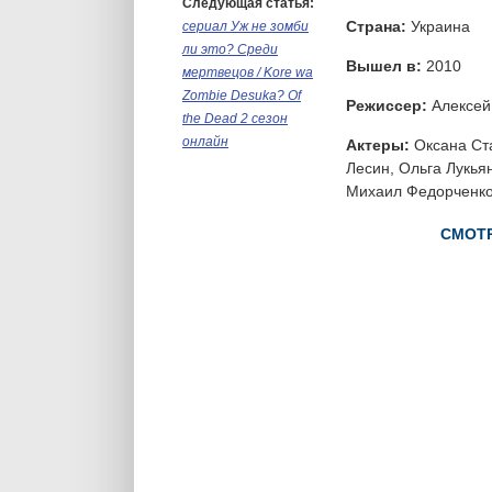
Следующая статья:
Страна:
Украина
сериал Уж не зомби
ли это? Среди
Вышел в:
2010
мертвецов / Kore wa
Zombie Desuka? Of
Режиссер:
Алексей
the Dead 2 сезон
онлайн
Актеры:
Оксана Ст
Лесин, Ольга Лукья
Михаил Федорченко
СМОТР