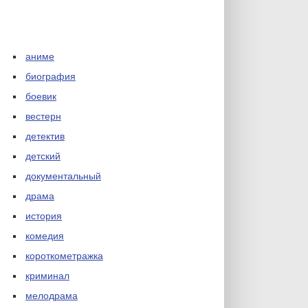
аниме
биография
боевик
вестерн
детектив
детский
документальный
драма
история
комедия
короткометражка
криминал
мелодрама