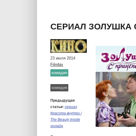
сериал Реутов ТВ 3
сериал Погоня онл
сериал Крапленый онлайн
СЕРИАЛ ЗОЛУШКА 
сериал Холостяк (рус.) 1 сезон онлайн
сериал Куклы онлайн
23 июля 2014
Filmbix
комедия
Метки:
комедия
Предыдущая
статья:
сериал
Красота внутри /
The Beauty Inside
онлайн