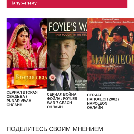
На ту же тему
СЕРИАЛ ВТОРАЯ
СЕРИАЛ ВОЙНА
СЕРИАЛ
СВАДЬБА /
ФОЙЛА / FOYLES
НАПОЛЕОН 2002 /
PUNAR VIVAH
WAR 7 СЕЗОН
NAPOLEON
ОНЛАЙН
ОНЛАЙН
ОНЛАЙН
ПОДЕЛИТЕСЬ СВОИМ МНЕНИЕМ