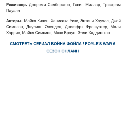
Режиссер:
Джереми Силберстон, Гэвин Миллар, Тристрам
Пауэлл
Актеры:
Майкл Кичен, Ханисакл Уикс, Энтони Хауэлл, Джей
Симпсон, Джулиан Овенден, Джеффри Фрешуотер, Мали
Харрис, Майкл Симкинс, Макс Браун, Элли Хаддингтон
СМОТРЕТЬ СЕРИАЛ ВОЙНА ФОЙЛА / FOYLE'S WAR 6
СЕЗОН ОНЛАЙН