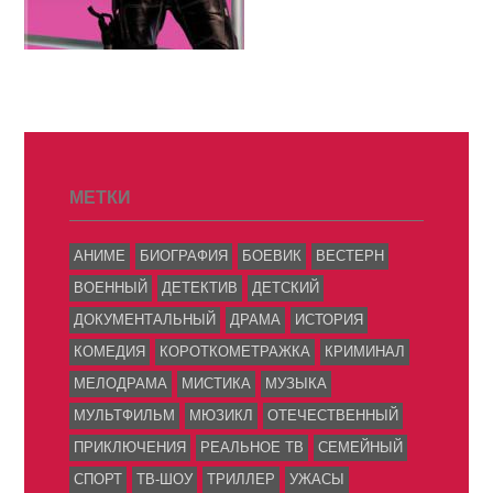
МЕТКИ
АНИМЕ
БИОГРАФИЯ
БОЕВИК
ВЕСТЕРН
ВОЕННЫЙ
ДЕТЕКТИВ
ДЕТСКИЙ
ДОКУМЕНТАЛЬНЫЙ
ДРАМА
ИСТОРИЯ
КОМЕДИЯ
КОРОТКОМЕТРАЖКА
КРИМИНАЛ
МЕЛОДРАМА
МИСТИКА
МУЗЫКА
МУЛЬТФИЛЬМ
МЮЗИКЛ
ОТЕЧЕСТВЕННЫЙ
ПРИКЛЮЧЕНИЯ
РЕАЛЬНОЕ ТВ
СЕМЕЙНЫЙ
СПОРТ
ТВ-ШОУ
ТРИЛЛЕР
УЖАСЫ