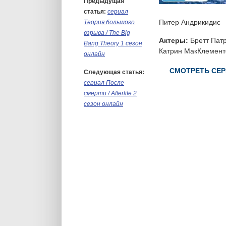
Предыдущая
статья:
сериал
Питер Андрикидис
Теория большого
взрыва / The Big
Актеры:
Бретт Патр
Bang Theory 1 сезон
Катрин МакКлементс
онлайн
СМОТРЕТЬ СЕР
Следующая статья:
сериал После
смерти / Afterlife 2
сезон онлайн