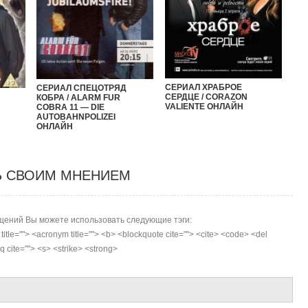
СЕРИАЛ ХРАБРОЕ
СЕРИАЛ СПЕЦОТРЯД
СЕРДЦЕ / CORAZON
КОБРА / ALARM FUR
VALIENTE ОНЛАЙН
COBRA 11 — DIE
AUTOBAHNPOLIZEI
ОНЛАЙН
Ь СВОИМ МНЕНИЕМ
ений Вы можете использовать следующие тэги:
r title=""> <acronym title=""> <b> <blockquote cite=""> <cite> <code> <del
 cite=""> <s> <strike> <strong>