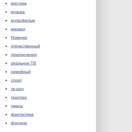
мистика
музыка
мультфильм
мюзикл
Новинки
отечественный
приключения
реальное ТВ
семейный
спорт
тв-шоу
триллер
ужасы
фантастика
фэнтези