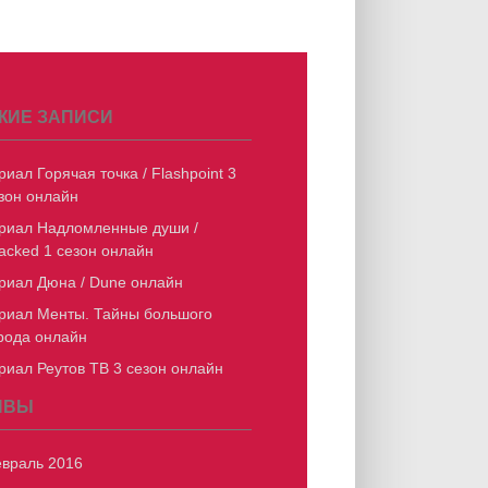
ЖИЕ ЗАПИСИ
риал Горячая точка / Flashpoint 3
зон онлайн
риал Надломленные души /
acked 1 сезон онлайн
риал Дюна / Dune онлайн
риал Менты. Тайны большого
рода онлайн
риал Реутов ТВ 3 сезон онлайн
ИВЫ
враль 2016