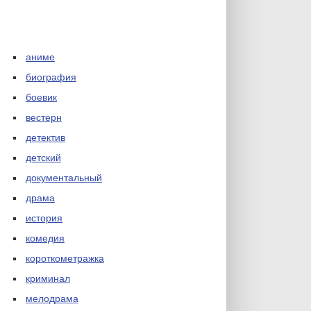
аниме
биография
боевик
вестерн
детектив
детский
документальный
драма
история
комедия
короткометражка
криминал
мелодрама