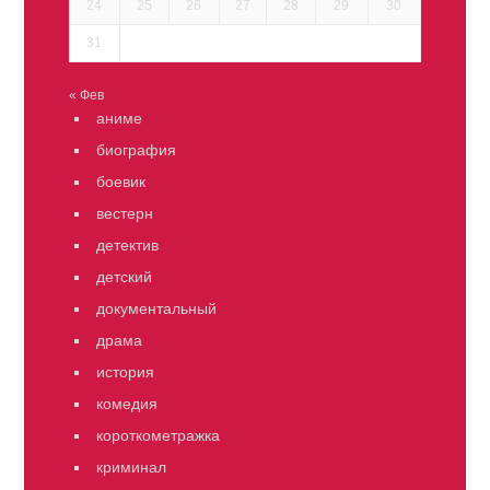
24
25
26
27
28
29
30
31
« Фев
аниме
биография
боевик
вестерн
детектив
детский
документальный
драма
история
комедия
короткометражка
криминал