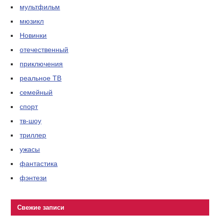
мультфильм
мюзикл
Новинки
отечественный
приключения
реальное ТВ
семейный
спорт
тв-шоу
триллер
ужасы
фантастика
фэнтези
Свежие записи