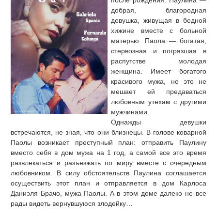
после рождения. Паулина —
добрая, благородная
девушка, живущая в бедной
хижине вместе с больной
матерью. Паола — богатая,
стервозная и погрязшая в
распутстве молодая
женщина. Имеет богатого
красивого мужа, но это не
мешает ей предаваться
любовным утехам с другими
мужчинами.
Однажды девушки
встречаются, не зная, что они близнецы. В голове коварной
Паолы возникает преступный план: отправить Паулину
вместо себя в дом мужа на 1 год, а самой все это время
развлекаться и разъезжать по миру вместе с очередным
любовником. В силу обстоятельств Паулина соглашается
осуществить этот план и отправляется в дом Карлоса
Даниэля Брачо, мужа Паолы. А в этом доме далеко не все
рады видеть вернувшуюся злодейку…