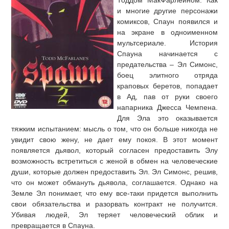
Тоддом МакФарлейном. Как
и многие другие персонажи
комиксов, Спаун появился и
на экране в одноименном
мультсериале. История
Спауна начинается с
предательства – Эл Симонс,
боец элитного отряда
краповых беретов, попадает
в Ад, пав от руки своего
напарника Джесса Чемпена.
Для Эла это оказывается
тяжким испытанием: мысль о том, что он больше никогда не
увидит свою жену, не дает ему покоя. В этот момент
появляется дьявол, который согласен предоставить Элу
возможность встретиться с женой в обмен на человеческие
души, которые должен предоставить Эл. Эл Симонс, решив,
что он может обмануть дьявола, соглашается. Однако на
Земле Эл понимает, что ему все-таки придется выполнить
свои обязательства и разорвать контракт не получится.
Убивая людей, Эл теряет человеческий облик и
превращается в Спауна.