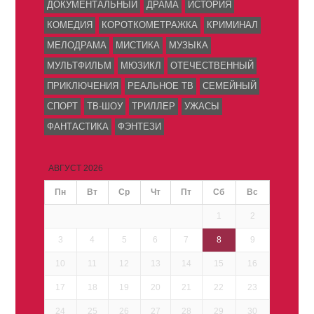
ДОКУМЕНТАЛЬНЫЙ
ДРАМА
ИСТОРИЯ
КОМЕДИЯ
КОРОТКОМЕТРАЖКА
КРИМИНАЛ
МЕЛОДРАМА
МИСТИКА
МУЗЫКА
МУЛЬТФИЛЬМ
МЮЗИКЛ
ОТЕЧЕСТВЕННЫЙ
ПРИКЛЮЧЕНИЯ
РЕАЛЬНОЕ ТВ
СЕМЕЙНЫЙ
СПОРТ
ТВ-ШОУ
ТРИЛЛЕР
УЖАСЫ
ФАНТАСТИКА
ФЭНТЕЗИ
АВГУСТ 2026
Пн
Вт
Ср
Чт
Пт
Сб
Вс
1
2
3
4
5
6
7
8
9
10
11
12
13
14
15
16
17
18
19
20
21
22
23
24
25
26
27
28
29
30