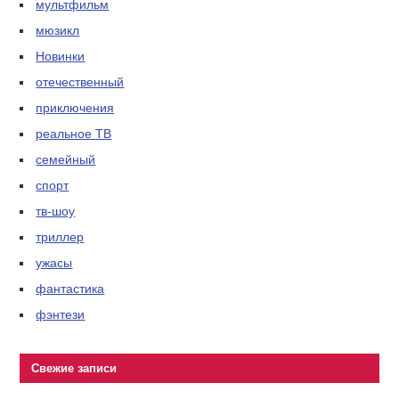
мультфильм
мюзикл
Новинки
отечественный
приключения
реальное ТВ
семейный
спорт
тв-шоу
триллер
ужасы
фантастика
фэнтези
Свежие записи