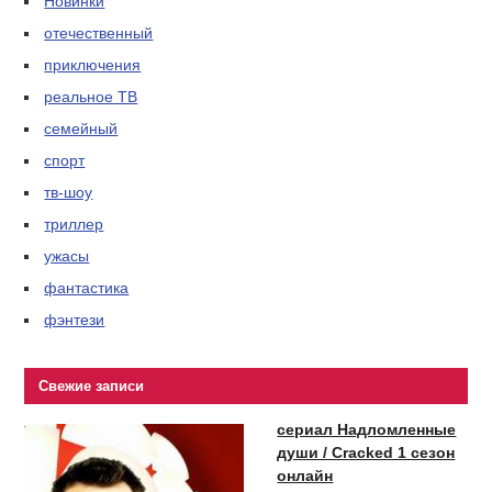
Новинки
отечественный
приключения
реальное ТВ
семейный
спорт
тв-шоу
триллер
ужасы
фантастика
фэнтези
Свежие записи
сериал Надломленные
души / Cracked 1 сезон
онлайн