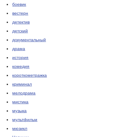
боевик
вестерн
детектив
детский
документальный
драма
история
комедия
короткометражка
криминал
мелодрама
мистика
музыка
мультфильм
мюзикл