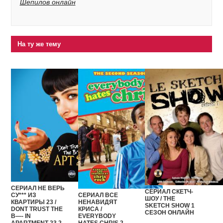
Шепилов онлайн
На ту же тему
СЕРИАЛ НЕ ВЕРЬ
СЕРИАЛ СКЕТЧ-
СЕРИАЛ ВСЕ
СУ*** ИЗ
ШОУ / THE
НЕНАВИДЯТ
КВАРТИРЫ 23 /
SKETCH SHOW 1
КРИСА /
DONT TRUST THE
СЕЗОН ОНЛАЙН
EVERYBODY
B—- IN
HATES CHRIS 2