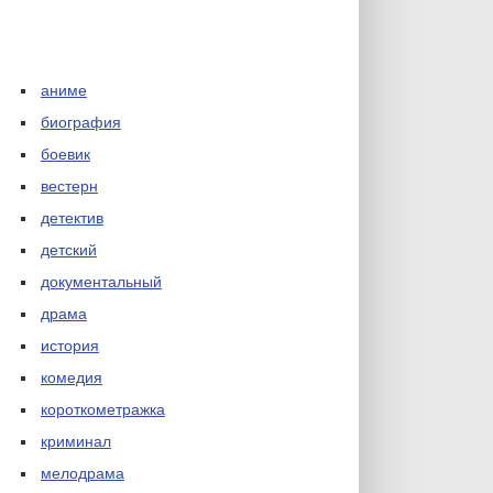
аниме
биография
боевик
вестерн
детектив
детский
документальный
драма
история
комедия
короткометражка
криминал
мелодрама