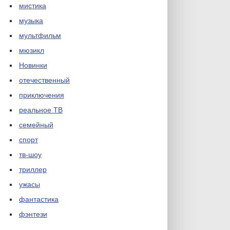
мистика
музыка
мультфильм
мюзикл
Новинки
отечественный
приключения
реальное ТВ
семейный
спорт
тв-шоу
триллер
ужасы
фантастика
фэнтези