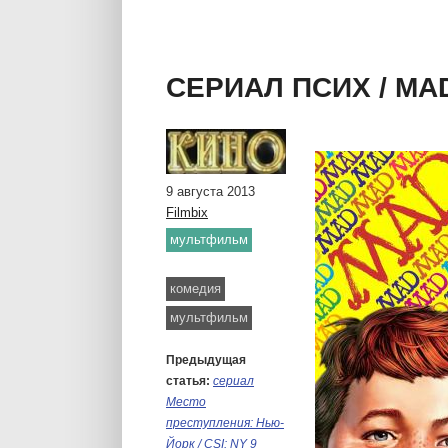
сериал Реутов ТВ 3
сериал Погоня онл
сериал Крапленый онлайн
СЕРИАЛ ПСИХ / MA
сериал Холостяк (рус.) 1 сезон онлайн
сериал Куклы онлайн
9 августа 2013
Filmbix
мультфильм
Метки:
,
комедия
мультфильм
Предыдущая
статья:
сериал
Место
преступления: Нью-
Йорк / CSI: NY 9