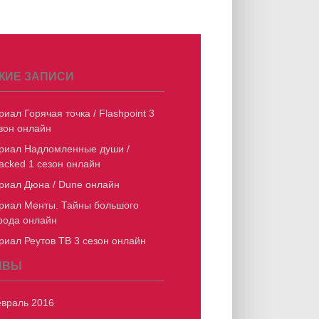
ЖИЕ ЗАПИСИ
риал Горячая точка / Flashpoint 3
зон онлайн
риал Надломленные души /
acked 1 сезон онлайн
риал Дюна / Dune онлайн
риал Менты. Тайны большого
рода онлайн
риал Реутов ТВ 3 сезон онлайн
ИВЫ
враль 2016