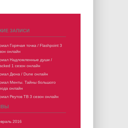
ЖИЕ ЗАПИСИ
риал Горячая точка / Flashpoint 3
зон онлайн
риал Надломленные души /
acked 1 сезон онлайн
риал Дюна / Dune онлайн
риал Менты. Тайны большого
рода онлайн
риал Реутов ТВ 3 сезон онлайн
ИВЫ
враль 2016