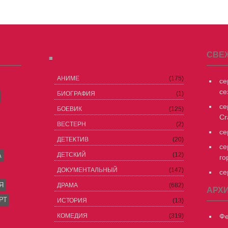
СВЕ
≡
АНИМЕ
(175)
се
се
БИОГРАФИЯ
(1)
се
БОЕВИК
(125)
Cr
ВЕСТЕРН
(2)
се
ДЕТЕКТИВ
(20)
се
ДЕТСКИЙ
(12)
А
го
ДОКУМЕНТАЛЬНЫЙ
(147)
се
Я
ДРАМА
(682)
АРХ
РТ
ИСТОРИЯ
(13)
КОМЕДИЯ
(319)
Фе