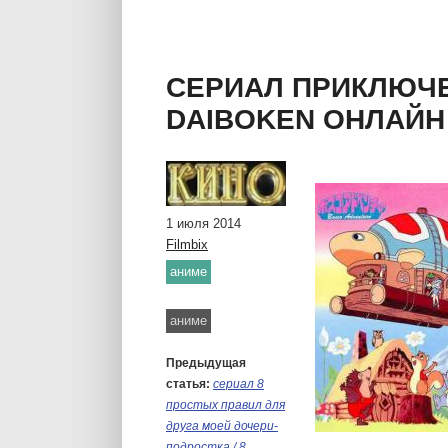
сериал Реутов ТВ 3
сериал Погоня онл
сериал Крапленый онлайн
СЕРИАЛ ПРИКЛЮЧЕ
сериал Холостяк (рус.) 1 сезон онлайн
DAIBOKEN ОНЛАЙН
сериал Куклы онлайн
1 июля 2014
Filmbix
аниме
Метки:
аниме
Предыдущая
статья:
сериал 8
простых правил для
друга моей дочери-
подростка / 8