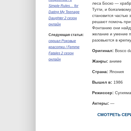
леса Боско — храб
Simple Rules… for
Тутти, и боязливому
Dating My Teenage
становится частью 
Daughter 2 сезон
решают помочь прин
онлайн
Фонтанию они найду
желание и умение п
Следующая статья:
разовьются в крепк
сериал Роковые
красотки / Femme
Оригинал:
Bosco d
Fatales 2 сезон
онлайн
Жанры:
аниме
Страна:
Япония
Вышел в:
1986
Режиссер:
Сугияма
Актеры:
—
СМОТРЕТЬ СЕР