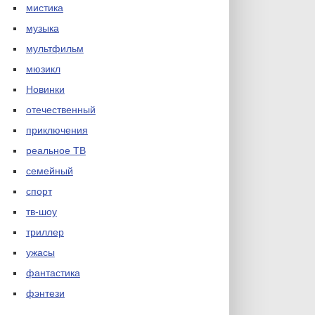
мистика
музыка
мультфильм
мюзикл
Новинки
отечественный
приключения
реальное ТВ
семейный
спорт
тв-шоу
триллер
ужасы
фантастика
фэнтези