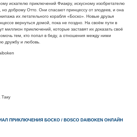
рому искателю приключений Фиакру, искусному изобретателю
, но доброму Отто. Они спасают принцессу от злодеев, и она
экипажа их летательного корабля «Боско». Новые друзья
цессе вернуться домой, пока не поздно. На своём пути в
т миллион приключений, которые заставят их доказать своё
омочь тем, кто попал в беду, а отношения между ними
ую дружбу и любовь.
aiboken
 Таку
ИАЛ ПРИКЛЮЧЕНИЯ БОСКО / BOSCO DAIBOKEN ОНЛАЙН