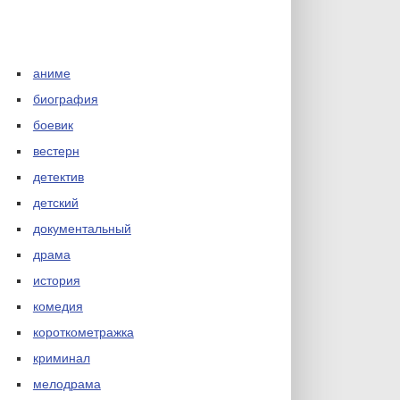
аниме
биография
боевик
вестерн
детектив
детский
документальный
драма
история
комедия
короткометражка
криминал
мелодрама