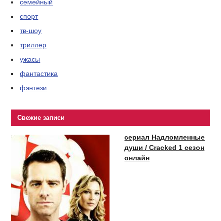
семейный
спорт
тв-шоу
триллер
ужасы
фантастика
фэнтези
Свежие записи
сериал Надломленные
души / Cracked 1 сезон
онлайн