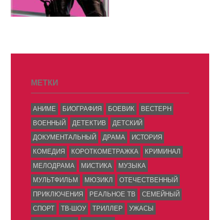
МЕТКИ
АНИМЕ
БИОГРАФИЯ
БОЕВИК
ВЕСТЕРН
ВОЕННЫЙ
ДЕТЕКТИВ
ДЕТСКИЙ
ДОКУМЕНТАЛЬНЫЙ
ДРАМА
ИСТОРИЯ
КОМЕДИЯ
КОРОТКОМЕТРАЖКА
КРИМИНАЛ
МЕЛОДРАМА
МИСТИКА
МУЗЫКА
МУЛЬТФИЛЬМ
МЮЗИКЛ
ОТЕЧЕСТВЕННЫЙ
ПРИКЛЮЧЕНИЯ
РЕАЛЬНОЕ ТВ
СЕМЕЙНЫЙ
СПОРТ
ТВ-ШОУ
ТРИЛЛЕР
УЖАСЫ