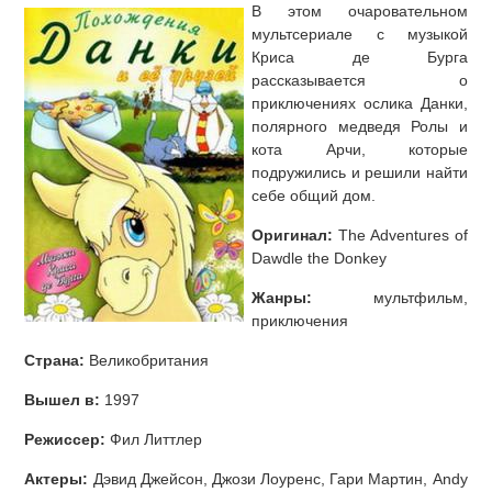
В этом очаровательном
мультсериале с музыкой
Криса де Бурга
рассказывается о
приключениях ослика Данки,
полярного медведя Ролы и
кота Арчи, которые
подружились и решили найти
себе общий дом.
Оригинал:
The Adventures of
Dawdle the Donkey
Жанры:
мультфильм,
приключения
Страна:
Великобритания
Вышел в:
1997
Режиссер:
Фил Литтлер
Актеры:
Дэвид Джейсон, Джози Лоуренс, Гари Мартин, Andy