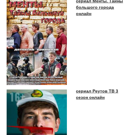
сериал Менты. Тайны
большого города
онлайн
сериал Реутов ТВ 3
сезон онлайн