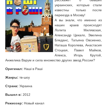
расскажет о бывших
украинских, которые стали
известны только после
переезда в Москву!
А вы знали, что именно из
наших краев происходят
Лолита Милявская,
Александр Цекало, Эвелина
Бледанс, Татьяна Овсиенко,
Наташа Королева, Анастасия
Стоцкая, Павел Майков,
Алекса, Игорь Крутой,
Анжелика Варум и сила множество других звезд России?
Оригинал:
Наші в Раші
Жанры:
тв-шоу
Страна:
Украина
Вышел в:
2012
Режиссер:
Новый канал