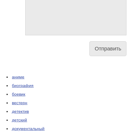
аниме
биография
боевик
вестерн
детектив
детский
документальный