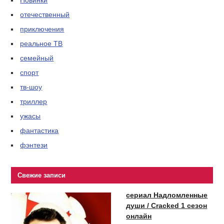
Новинки
отечественный
приключения
реальное ТВ
семейный
спорт
тв-шоу
триллер
ужасы
фантастика
фэнтези
Свежие записи
сериал Надломленные
души / Cracked 1 сезон
онлайн