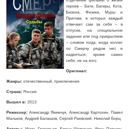
отдельные фильмы о жизни
героев – Бати, Багиры, Кота,
Бизона, Физика, Муры и
Пригова, в которых каждый
отвечает сам за себя – в
отпуске, на специальном
задании или под прикрытием
– словом тогда, когда коллег
по Смерчу рядом нет, и
надеяться, кроме самих
себя, не на кого.
Оригинал:
Жанры:
отечественный, приключения
Страна:
Россия
Вышел в:
2013
Режиссер:
Александр Якимчук, Александр Картохин, Павел
Мальков, Андрей Балашов, Сергей Раевский, Николай Борц
Актеры:
Игорь Григорьев, Елена Шевченко, Иван Паршин,