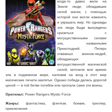
когда-то давно жили на
Земле люди, обладавшие
силой магии, с помощью
которой они могли изменять
и украшать мир. Но однажды
эти люди быди вынуждены
сразиться с
могущественными силами
зла, названными
Преисподней. Пятеро
отважных воинов-людей,
обладающих
могущественной магической
силой, заточили всю армию
зла в подземном мире, наложив на вход в этот мир
магические печати-заклятья. Однако победа далась дорогой
ценой — в той битве погибли или пропали сами эти воины.
Оригинал:
Power Rangers Mystic Force
Жанры:
фантастика, фэнтези, боевик, триллер,
приключения