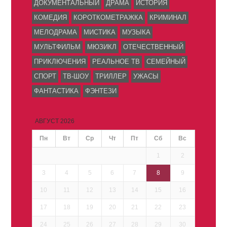
ДОКУМЕНТАЛЬНЫЙ
ДРАМА
ИСТОРИЯ
КОМЕДИЯ
КОРОТКОМЕТРАЖКА
КРИМИНАЛ
МЕЛОДРАМА
МИСТИКА
МУЗЫКА
МУЛЬТФИЛЬМ
МЮЗИКЛ
ОТЕЧЕСТВЕННЫЙ
ПРИКЛЮЧЕНИЯ
РЕАЛЬНОЕ ТВ
СЕМЕЙНЫЙ
СПОРТ
ТВ-ШОУ
ТРИЛЛЕР
УЖАСЫ
ФАНТАСТИКА
ФЭНТЕЗИ
АВГУСТ 2026
Пн
Вт
Ср
Чт
Пт
Сб
Вс
1
2
3
4
5
6
7
8
9
10
11
12
13
14
15
16
17
18
19
20
21
22
23
24
25
26
27
28
29
30