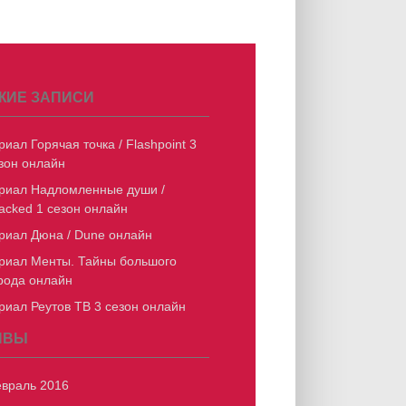
ЖИЕ ЗАПИСИ
риал Горячая точка / Flashpoint 3
зон онлайн
риал Надломленные души /
acked 1 сезон онлайн
риал Дюна / Dune онлайн
риал Менты. Тайны большого
рода онлайн
риал Реутов ТВ 3 сезон онлайн
ИВЫ
враль 2016