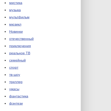
мистика
музыка
мультфильм
мюзикл
Новинки
отечественный
приключения
реальное ТВ
семейный
спорт
тв-шоу
триллер
ужасы
фантастика
фэнтези