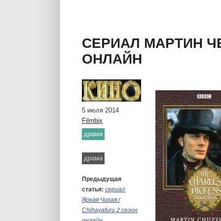
сериал Реутов ТВ 3
сериал Погоня онл
сериал Крапленый онлайн
СЕРИАЛ МАРТИН ЧЕ
сериал Холостяк (рус.) 1 сезон онлайн
ОНЛАЙН
сериал Куклы онлайн
5 июля 2014
Filmbix
драма
Метки:
драма
Предыдущая
статья:
сериал
Яркая Чихая /
Chihayafuru 2 сезон
онлайн