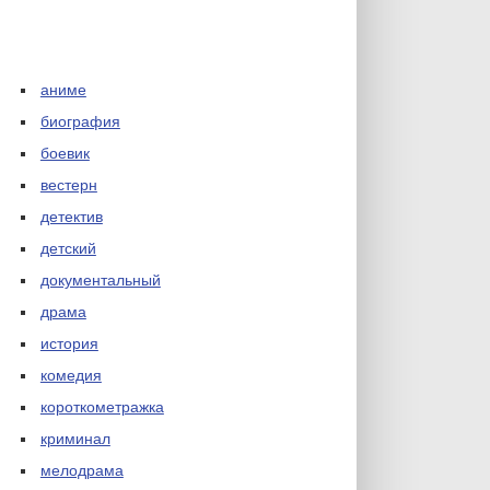
аниме
биография
боевик
вестерн
детектив
детский
документальный
драма
история
комедия
короткометражка
криминал
мелодрама