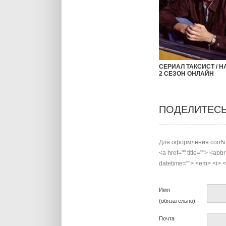
СЕРИАЛ ТАКСИСТ / H
2 СЕЗОН ОНЛАЙН
ПОДЕЛИТЕС
Для оформления сообщ
<a href="" title=""> <abb
datetime=""> <em> <i> <q
Имя
(обязательно)
Почта