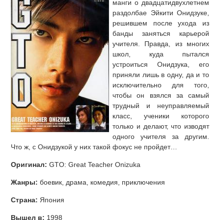
манги о двадцатидвухлетнем
раздолбае Эйкити Онидзуке,
решившем после ухода из
банды заняться карьерой
учителя. Правда, из многих
школ, куда пытался
устроиться Онидзука, его
приняли лишь в одну, да и то
исключительно для того,
чтобы он взялся за самый
трудный и неуправляемый
класс, ученики которого
только и делают, что изводят
одного учителя за другим.
Что ж, с Онидзукой у них такой фокус не пройдет…
Оригинал:
GTO: Great Teacher Onizuka
Жанры:
боевик, драма, комедия, приключения
Страна:
Япония
Вышел в:
1998