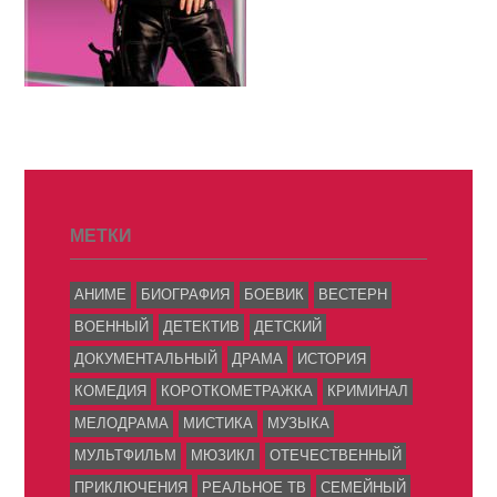
МЕТКИ
АНИМЕ
БИОГРАФИЯ
БОЕВИК
ВЕСТЕРН
ВОЕННЫЙ
ДЕТЕКТИВ
ДЕТСКИЙ
ДОКУМЕНТАЛЬНЫЙ
ДРАМА
ИСТОРИЯ
КОМЕДИЯ
КОРОТКОМЕТРАЖКА
КРИМИНАЛ
МЕЛОДРАМА
МИСТИКА
МУЗЫКА
МУЛЬТФИЛЬМ
МЮЗИКЛ
ОТЕЧЕСТВЕННЫЙ
ПРИКЛЮЧЕНИЯ
РЕАЛЬНОЕ ТВ
СЕМЕЙНЫЙ