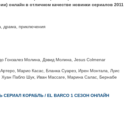
рии) онлайн в отличном качестве новинки сериалов 2011
, драма, приключения
о Гонзалез Молина, Дэвид Молина, Jesus Colmenar
Артеро, Марио Касас, Бланка Суарез, Ирен Монтала, Луис
 Хуан Пабло Шук, Иван Массаге, Марина Салас, Бернабе
 СЕРИАЛ КОРАБЛЬ / EL BARCO 1 СЕЗОН ОНЛАЙН