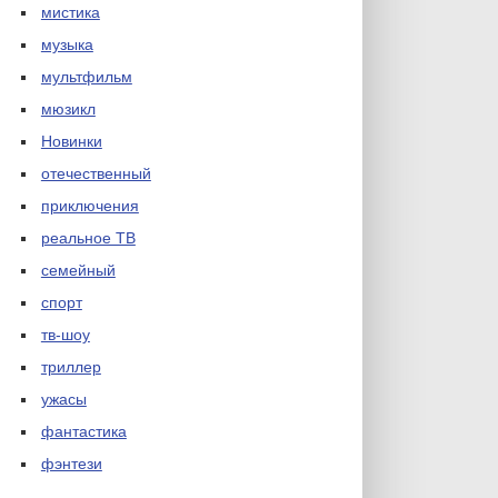
мистика
музыка
мультфильм
мюзикл
Новинки
отечественный
приключения
реальное ТВ
семейный
спорт
тв-шоу
триллер
ужасы
фантастика
фэнтези