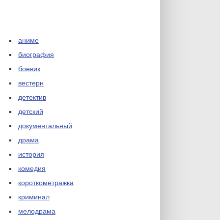
аниме
биография
боевик
вестерн
детектив
детский
документальный
драма
история
комедия
короткометражка
криминал
мелодрама