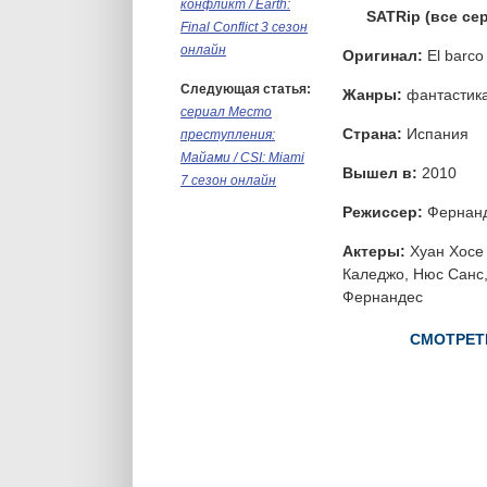
конфликт / Earth:
SATRip (все се
Final Conflict 3 сезон
онлайн
Оригинал:
El barco
Следующая статья:
Жанры:
фантастика
сериал Место
Страна:
Испания
преступления:
Майами / CSI: Miami
Вышел в:
2010
7 сезон онлайн
Режиссер:
Фернанд
Актеры:
Хуан Хосе 
Каледжо, Нюс Санс,
Фернандес
СМОТРЕТЬ