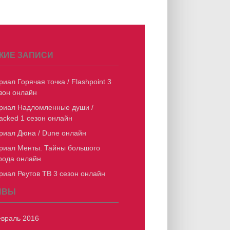
ЖИЕ ЗАПИСИ
риал Горячая точка / Flashpoint 3
зон онлайн
риал Надломленные души /
acked 1 сезон онлайн
риал Дюна / Dune онлайн
риал Менты. Тайны большого
рода онлайн
риал Реутов ТВ 3 сезон онлайн
ИВЫ
враль 2016