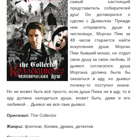
самый настоящий
представитель собирателей
душ! Он договорился о
сделке с Дьяволом. Прежде
чем отправлять души в
чистилище, Морган Пим за
48 часов старается найти
искупление душе. Морган
Пим бывший монах, но отдал
свою душу за свою любовь. И
дьявол согласился, душа
Моргана должна была бы
оказаться в аду, но дьявол
почему-то поступил иначе.
Но не может быть всё просто, если душа Пима не в аду, то в
аду должна находиться душа, может быть, даже и его
любимой… Дьявол же всё-таки дьявол.
Оригинал:
The Collector
Жанры:
фэнтези, боевик, драма, детектив