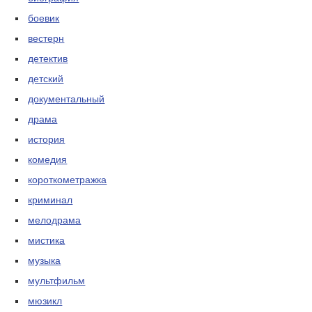
боевик
вестерн
детектив
детский
документальный
драма
история
комедия
короткометражка
криминал
мелодрама
мистика
музыка
мультфильм
мюзикл