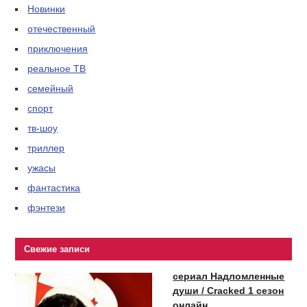
Новинки
отечественный
приключения
реальное ТВ
семейный
спорт
тв-шоу
триллер
ужасы
фантастика
фэнтези
Свежие записи
сериал Надломленные
души / Cracked 1 сезон
онлайн