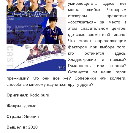
умирающего… Здесь нет
места ошибке. Четверым
стажерам предстоит
«состязаться» за место в
этом спасательном центре,
где само время течёт иначе.
Что станет определяющим
фактором при выборе того,
кто останется здесь.
Хладнокровие и навыки?
Гуманность или знания?
Останутся ли наши герои
прежними? Кто они всё же? Соперники или коллеги,
способные многому научиться друг у друга?
Оригинал:
Kodo buru
Жанры:
драма
Страна:
Япония
Вышел в:
2010