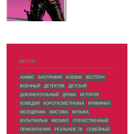
МЕТКИ
АНИМЕ
БИОГРАФИЯ
БОЕВИК
ВЕСТЕРН
ВОЕННЫЙ
ДЕТЕКТИВ
ДЕТСКИЙ
ДОКУМЕНТАЛЬНЫЙ
ДРАМА
ИСТОРИЯ
КОМЕДИЯ
КОРОТКОМЕТРАЖКА
КРИМИНАЛ
МЕЛОДРАМА
МИСТИКА
МУЗЫКА
МУЛЬТФИЛЬМ
МЮЗИКЛ
ОТЕЧЕСТВЕННЫЙ
ПРИКЛЮЧЕНИЯ
РЕАЛЬНОЕ ТВ
СЕМЕЙНЫЙ