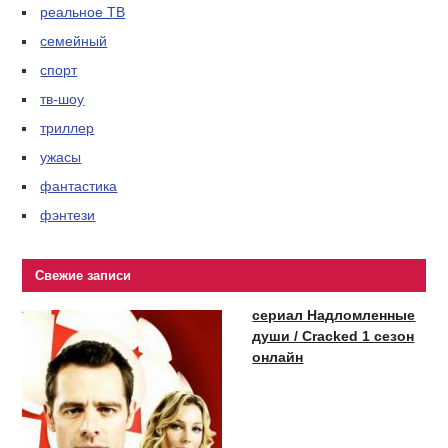
реальное ТВ
семейный
спорт
тв-шоу
триллер
ужасы
фантастика
фэнтези
Свежие записи
сериал Надломленные
души / Cracked 1 сезон
онлайн