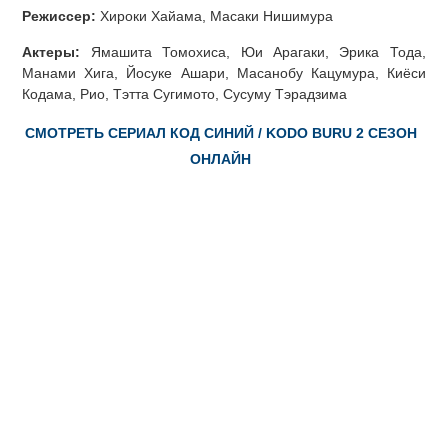
Режиссер:
Хироки Хайама, Масаки Нишимура
Актеры:
Ямашита Томохиса, Юи Арагаки, Эрика Тода,
Манами Хига, Йосуке Ашари, Масанобу Кацумура, Киёси
Кодама, Рио, Тэтта Сугимото, Сусуму Тэрадзима
СМОТРЕТЬ СЕРИАЛ КОД СИНИЙ / KODO BURU 2 СЕЗОН
ОНЛАЙН