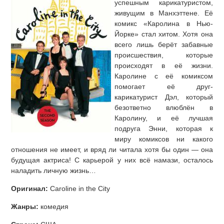
успешным карикатуристом,
живущим в Манхэттене. Её
комикс «Каролина в Нью-
Йорке» стал хитом. Хотя она
всего лишь берёт забавные
происшествия, которые
происходят в её жизни.
Каролине с её комиксом
помогает её друг-
карикатурист Дэл, который
безответно влюблён в
Каролину, и её лучшая
подруга Энни, которая к
миру комиксов ни какого
отношения не имеет, и вряд ли читала хотя бы один — она
будущая актриса! С карьерой у них всё намази, осталось
наладить личную жизнь…
Оригинал:
Caroline in the City
Жанры:
комедия