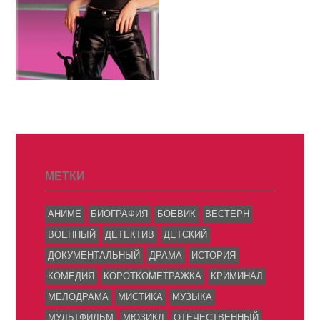
МЕТКИ
АНИМЕ
БИОГРАФИЯ
БОЕВИК
ВЕСТЕРН
ВОЕННЫЙ
ДЕТЕКТИВ
ДЕТСКИЙ
ДОКУМЕНТАЛЬНЫЙ
ДРАМА
ИСТОРИЯ
КОМЕДИЯ
КОРОТКОМЕТРАЖКА
КРИМИНАЛ
МЕЛОДРАМА
МИСТИКА
МУЗЫКА
МУЛЬТФИЛЬМ
МЮЗИКЛ
ОТЕЧЕСТВЕННЫЙ