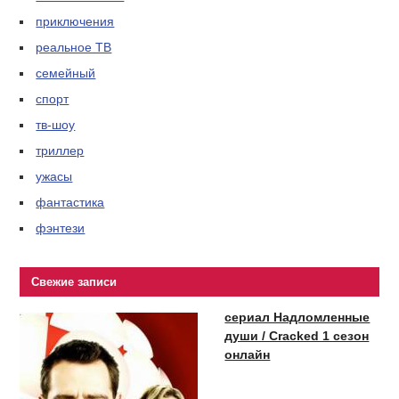
приключения
реальное ТВ
семейный
спорт
тв-шоу
триллер
ужасы
фантастика
фэнтези
Свежие записи
сериал Надломленные
души / Cracked 1 сезон
онлайн