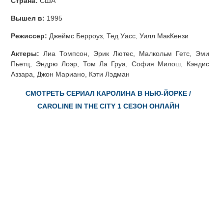
Страна:
США
Вышел в:
1995
Режиссер:
Джеймс Берроуз, Тед Уасс, Уилл МакКензи
Актеры:
Лиа Томпсон, Эрик Лютес, Малкольм Гетс, Эми
Пьетц, Эндрю Лоэр, Том Ла Груа, София Милош, Кэндис
Аззара, Джон Мариано, Кэти Лэдман
СМОТРЕТЬ СЕРИАЛ КАРОЛИНА В НЬЮ-ЙОРКЕ /
CAROLINE IN THE CITY 1 СЕЗОН ОНЛАЙН