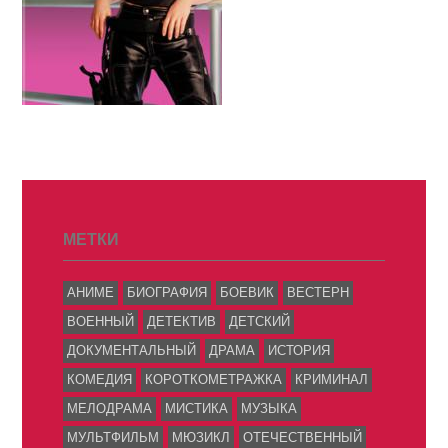
МЕТКИ
АНИМЕ
БИОГРАФИЯ
БОЕВИК
ВЕСТЕРН
ВОЕННЫЙ
ДЕТЕКТИВ
ДЕТСКИЙ
ДОКУМЕНТАЛЬНЫЙ
ДРАМА
ИСТОРИЯ
КОМЕДИЯ
КОРОТКОМЕТРАЖКА
КРИМИНАЛ
МЕЛОДРАМА
МИСТИКА
МУЗЫКА
МУЛЬТФИЛЬМ
МЮЗИКЛ
ОТЕЧЕСТВЕННЫЙ