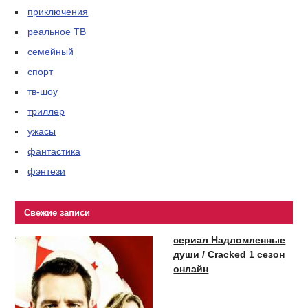
приключения
реальное ТВ
семейный
спорт
тв-шоу
триллер
ужасы
фантастика
фэнтези
Свежие записи
сериал Надломленные
души / Cracked 1 сезон
онлайн