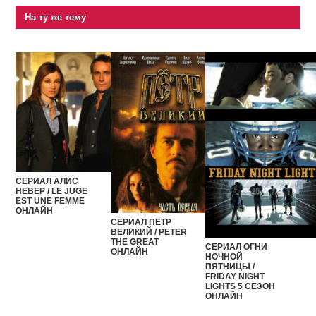
На ту же тему
СЕРИАЛ АЛИС
НЕВЕР / LE JUGE
EST UNE FEMME
ОНЛАЙН
СЕРИАЛ ПЕТР
ВЕЛИКИЙ / PETER
THE GREAT
СЕРИАЛ ОГНИ
ОНЛАЙН
НОЧНОЙ
ПЯТНИЦЫ /
FRIDAY NIGHT
LIGHTS 5 СЕЗОН
ОНЛАЙН