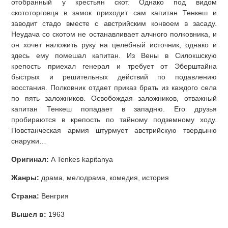
отобранный у крестьян скот. Однако под видом
скототорговца в замок приходит сам капитан Тенкеш и
заводит стадо вместе с австрийским конвоем в засаду.
Неудача со скотом не останавливает алчного полковника, и
он хочет наложить руку на целебный источник, однако и
здесь ему помешал капитан. Из Вены в Силокшскую
крепость приехал генерал и требует от Эберштайна
быстрых и решительных действий по подавлению
восстания. Полковник отдает приказ брать из каждого села
по пять заложников. Освобождая заложников, отважный
капитан Тенкеш попадает в западню. Его друзья
пробираются в крепость по тайному подземному ходу.
Повстанческая армия штурмует австрийскую твердыню
снаружи…
Оригинал:
A Tenkes kapitanya
Жанры:
драма, мелодрама, комедия, история
Страна:
Венгрия
Вышел в:
1963