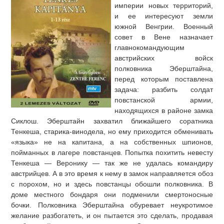
империи новых территорий,
и ее интересуют земли
южной Венгрии. Военный
совет в Вене назначает
главнокомандующим
австрийских войск
полковника Эберштайна,
перед которым поставлена
задача: разбить солдат
повстанской армии,
находящихся в районе замка
Сиклош. Эберштайн захватил ближайшего соратника
Тенкеша, старика-винодела, но ему приходится обменивать
«языка» не на капитана, а на собственных шпионов,
пойманных в лагере повстанцев. Попытка похитить невесту
Тенкеша — Веронику — так же не удалась командиру
австрийцев. А в это время к нему в замок направляется обоз
с порохом, но и здесь повстанцы обошли полковника. В
доме местного бондаря они подменили смертоносные
бочки. Полковника Эберштайна обуревает неукротимое
желание разбогатеть, и он пытается это сделать, продавая