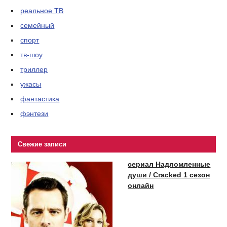
реальное ТВ
семейный
спорт
тв-шоу
триллер
ужасы
фантастика
фэнтези
Свежие записи
сериал Надломленные
души / Cracked 1 сезон
онлайн