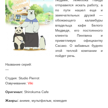
людьми, лежебока Панда
отправился искать работу, а
по пути нашел еще и
замечательных друзей —
обожающего каламбуры
владельца кафе Белого
Медведя, его постоянного
клиента Пингвина и
приветливую официантку
Сасако. О забавных буднях
этой теплой компании и
пойдет речь.
Название серий:
—
Студия: Studio Pierrot
Озвучивание:
Viki
Оригинал:
Shirokuma Cafe
Жанры:
аниме, мультфильм, комедия