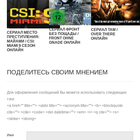
СЕРИАЛ ФРОНТ
СЕРИАЛ ТАМ /
СЕРИАЛ МЕСТО
БЕЗ ПОЩАДЫ /
OVER THERE
ПРЕСТУПЛЕНИЯ:
FRONT OHNE
ОНЛАЙН
МАЙАМИ / CSI:
GNADE ОНЛАЙН
MIAMI 9 СЕЗОН
ОНЛАЙН
ПОДЕЛИТЕСЬ СВОИМ МНЕНИЕМ
Для оформления сообщений Вы можете использовать следующие
тэги:
<a href="" title=""> <abbr title=""> <acronym title=""> <b> <blockquote
cite=""> <cite> <code> <del datetime=""> <em> <i> <q cite=""> <s>
<strike> <strong>
Имя