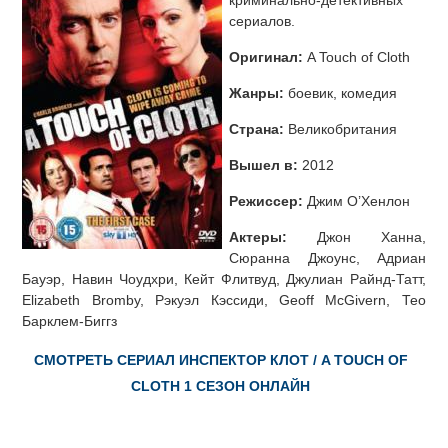
криминально-детективных
сериалов.
Оригинал:
A Touch of Cloth
Жанры:
боевик, комедия
Страна:
Великобритания
Вышел в:
2012
Режиссер:
Джим О’Хенлон
Актеры:
Джон Ханна,
Сюранна Джоунс, Адриан
Бауэр, Навин Чоудхри, Кейт Флитвуд, Джулиан Райнд-Татт,
Elizabeth Bromby, Рэкуэл Кэссиди, Geoff McGivern, Тео
Барклем-Биггз
СМОТРЕТЬ СЕРИАЛ ИНСПЕКТОР КЛОТ / A TOUCH OF
CLOTH 1 СЕЗОН ОНЛАЙН