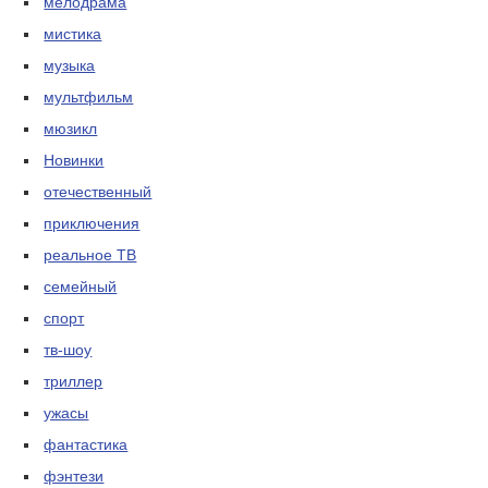
мелодрама
мистика
музыка
мультфильм
мюзикл
Новинки
отечественный
приключения
реальное ТВ
семейный
спорт
тв-шоу
триллер
ужасы
фантастика
фэнтези