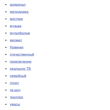
криминал
мелодрама
мистика
музыка
мультфильм
мюзикл
Новинки
отечественный
приключения
реальное ТВ
семейный
спорт
тв-шоу
триллер
ужасы