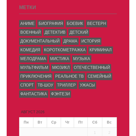
МЕТКИ
АНИМЕ
БИОГРАФИЯ
БОЕВИК
ВЕСТЕРН
ВОЕННЫЙ
ДЕТЕКТИВ
ДЕТСКИЙ
ДОКУМЕНТАЛЬНЫЙ
ДРАМА
ИСТОРИЯ
КОМЕДИЯ
КОРОТКОМЕТРАЖКА
КРИМИНАЛ
МЕЛОДРАМА
МИСТИКА
МУЗЫКА
МУЛЬТФИЛЬМ
МЮЗИКЛ
ОТЕЧЕСТВЕННЫЙ
ПРИКЛЮЧЕНИЯ
РЕАЛЬНОЕ ТВ
СЕМЕЙНЫЙ
СПОРТ
ТВ-ШОУ
ТРИЛЛЕР
УЖАСЫ
ФАНТАСТИКА
ФЭНТЕЗИ
АВГУСТ 2026
Пн
Вт
Ср
Чт
Пт
Сб
Вс
1
2