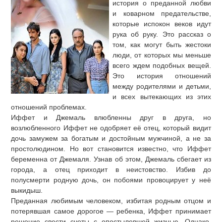
история о преданной любви
и коварном предательстве,
которые испокон веков идут
рука об руку. Это рассказ о
том, как могут быть жестоки
люди, от которых мы меньше
всего ждем подобных вещей.
Это история отношений
между родителями и детьми,
и всех вытекающих из этих
отношений проблемах.
Иффет и Джемаль влюбленны друг в друга, но
возлюбленного Иффет не одобряет её отец, который видит
дочь замужем за богатым и достойным мужчиной, а не за
простолюдином. Но вот становится известно, что Иффет
беременна от Джемаля. Узнав об этом, Джемаль сбегает из
города, а отец приходит в неистовство. Избив до
полусмерти родную дочь, он побоями провоцирует у неё
выкидыш.
Преданная любимым человеком, избитая родным отцом и
потерявшая самое дорогое — ребенка, Иффет принимает
решение свести счеты с опостылевшей жизнью. Однако,