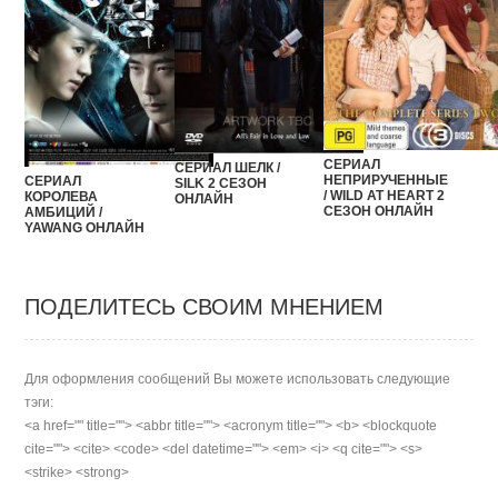
СЕРИАЛ
СЕРИАЛ ШЕЛК /
НЕПРИРУЧЕННЫЕ
СЕРИАЛ
SILK 2 СЕЗОН
/ WILD AT HEART 2
КОРОЛЕВА
ОНЛАЙН
СЕЗОН ОНЛАЙН
АМБИЦИЙ /
YAWANG ОНЛАЙН
ПОДЕЛИТЕСЬ СВОИМ МНЕНИЕМ
Для оформления сообщений Вы можете использовать следующие
тэги:
<a href="" title=""> <abbr title=""> <acronym title=""> <b> <blockquote
cite=""> <cite> <code> <del datetime=""> <em> <i> <q cite=""> <s>
<strike> <strong>