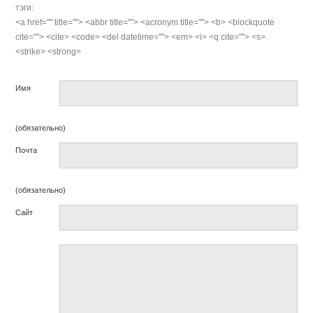
тэги:
<a href="" title=""> <abbr title=""> <acronym title=""> <b> <blockquote
cite=""> <cite> <code> <del datetime=""> <em> <i> <q cite=""> <s>
<strike> <strong>
Имя
(обязательно)
Почта
(обязательно)
Сайт