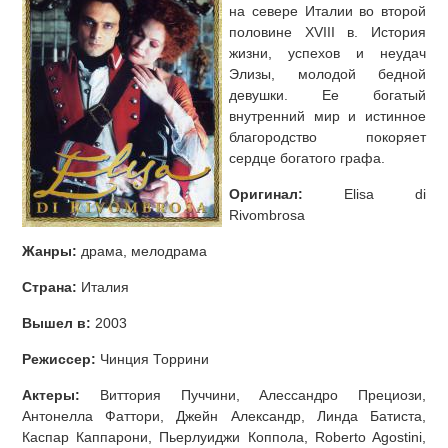
на севере Италии во второй
половине XVIII в. История
жизни, успехов и неудач
Элизы, молодой бедной
девушки. Ее богатый
внутренний мир и истинное
благородство покоряет
сердце богатого графа.
Оригинал:
Elisa di
Rivombrosa
Жанры:
драма, мелодрама
Страна:
Италия
Вышел в:
2003
Режиссер:
Чинция Торрини
Актеры:
Виттория Пуччини, Алессандро Прециози,
Антонелла Фаттори, Джейн Александр, Линда Батиста,
Каспар Каппарони, Пьерлуиджи Коппола, Roberto Agostini,