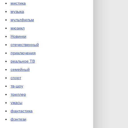
мистика
музыка
мультфильм
мюзикл
Новинки
отечественный
приключения
реальное ТВ
семейный
спорт
тв-шоу
триллер
ужасы
фантастика
фэнтези