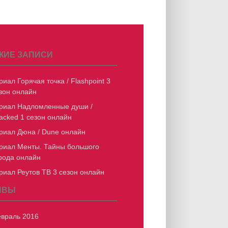
ЖИЕ ЗАПИСИ
риал Горячая точка / Flashpoint 3
зон онлайн
риал Надломленные души /
acked 1 сезон онлайн
риал Дюна / Dune онлайн
риал Менты. Тайны большого
рода онлайн
риал Реутов ТВ 3 сезон онлайн
ИВЫ
враль 2016