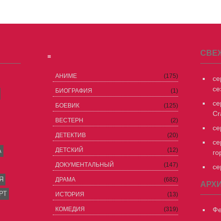
СВЕ
≡
АНИМЕ
(175)
се
се
БИОГРАФИЯ
(1)
се
БОЕВИК
(125)
Cr
ВЕСТЕРН
(2)
се
ДЕТЕКТИВ
(20)
се
ДЕТСКИЙ
(12)
А
го
ДОКУМЕНТАЛЬНЫЙ
(147)
се
Я
ДРАМА
(682)
АРХ
РТ
ИСТОРИЯ
(13)
КОМЕДИЯ
(319)
Фе