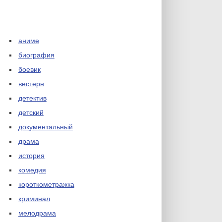
аниме
биография
боевик
вестерн
детектив
детский
документальный
драма
история
комедия
короткометражка
криминал
мелодрама