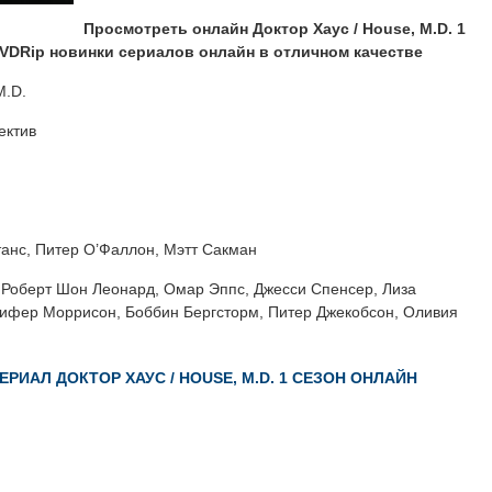
Просмотреть онлайн Доктор Хаус / House, M.D. 1
DVDRip новинки сериалов онлайн в отличном качестве
M.D.
ектив
анс, Питер О’Фаллон, Мэтт Сакман
Роберт Шон Леонард, Омар Эппс, Джесси Спенсер, Лиза
ифер Моррисон, Боббин Бергсторм, Питер Джекобсон, Оливия
РИАЛ ДОКТОР ХАУС / HOUSE, M.D. 1 СЕЗОН ОНЛАЙН