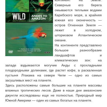
континент на Земле.
Северные его берега
омываются теплыми водами
Карибского моря, а крайняя
южная его оконечность —
остров Огненная Земля —
лежит в холодном,
штормовом Атлантическом
океане.
На континенте представлено
большое разнообразие
ландшафтов и
климатических зон: на
западе вздымаются могучие Анды с прохладными
плодородными долинами, где растет кофе, а раскаленная
пустыня Лтакама на севере Чили — одно из самых
засушливых мест на планете.
Здесь расположены самые большие на планете массивы
влажных тропических лесов. Даже в наши дни амазонские
джунгли исследованы еще не полностью. Природный мир
Южной Америки — один из самых богатых на планете.