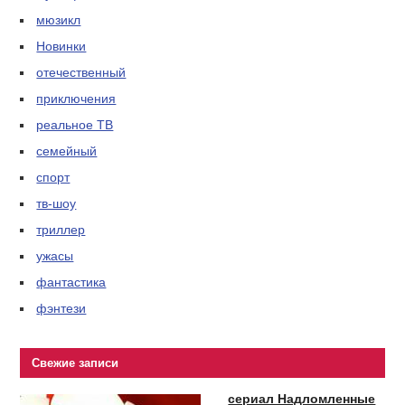
мюзикл
Новинки
отечественный
приключения
реальное ТВ
семейный
спорт
тв-шоу
триллер
ужасы
фантастика
фэнтези
Свежие записи
сериал Надломленные