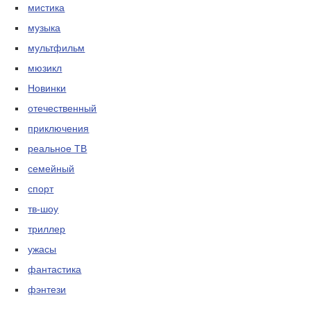
мистика
музыка
мультфильм
мюзикл
Новинки
отечественный
приключения
реальное ТВ
семейный
спорт
тв-шоу
триллер
ужасы
фантастика
фэнтези