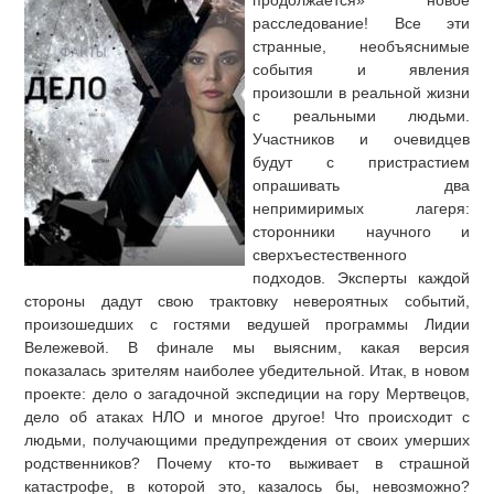
продолжается» новое
расследование! Все эти
странные, необъяснимые
события и явления
произошли в реальной жизни
с реальными людьми.
Участников и очевидцев
будут с пристрастием
опрашивать два
непримиримых лагеря:
сторонники научного и
сверхъестественного
подходов. Эксперты каждой
стороны дадут свою трактовку невероятных событий,
произошедших с гостями ведушей программы Лидии
Вележевой. В финале мы выясним, какая версия
показалась зрителям наиболее убедительной. Итак, в новом
проекте: дело о загадочной экспедиции на гору Мертвецов,
дело об атаках НЛО и многое другое! Что происходит с
людьми, получающими предупреждения от своих умерших
родственников? Почему кто-то выживает в страшной
катастрофе, в которой это, казалось бы, невозможно?