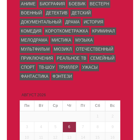
АНИМЕ
БИОГРАФИЯ
БОЕВИК
ВЕСТЕРН
ВОЕННЫЙ
ДЕТЕКТИВ
ДЕТСКИЙ
ДОКУМЕНТАЛЬНЫЙ
ДРАМА
ИСТОРИЯ
КОМЕДИЯ
КОРОТКОМЕТРАЖКА
КРИМИНАЛ
МЕЛОДРАМА
МИСТИКА
МУЗЫКА
МУЛЬТФИЛЬМ
МЮЗИКЛ
ОТЕЧЕСТВЕННЫЙ
ПРИКЛЮЧЕНИЯ
РЕАЛЬНОЕ ТВ
СЕМЕЙНЫЙ
СПОРТ
ТВ-ШОУ
ТРИЛЛЕР
УЖАСЫ
ФАНТАСТИКА
ФЭНТЕЗИ
АВГУСТ 2026
Пн
Вт
Ср
Чт
Пт
Сб
Вс
1
2
3
4
5
6
7
8
9
10
11
12
13
14
15
16