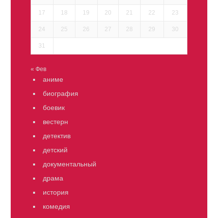
17
18
19
20
21
22
23
24
25
26
27
28
29
30
31
« Фев
аниме
биография
боевик
вестерн
детектив
детский
документальный
драма
история
комедия