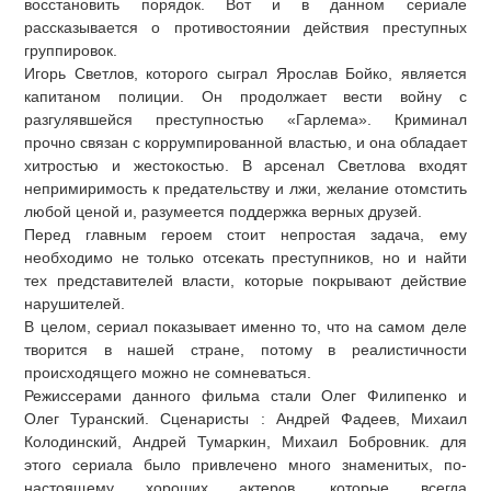
восстановить порядок. Вот и в данном сериале
рассказывается о противостоянии действия преступных
группировок.
Игорь Светлов, которого сыграл Ярослав Бойко, является
капитаном полиции. Он продолжает вести войну с
разгулявшейся преступностью «Гарлема». Криминал
прочно связан с коррумпированной властью, и она обладает
хитростью и жестокостью. В арсенал Светлова входят
непримиримость к предательству и лжи, желание отомстить
любой ценой и, разумеется поддержка верных друзей.
Перед главным героем стоит непростая задача, ему
необходимо не только отсекать преступников, но и найти
тех представителей власти, которые покрывают действие
нарушителей.
В целом, сериал показывает именно то, что на самом деле
творится в нашей стране, потому в реалистичности
происходящего можно не сомневаться.
Режиссерами данного фильма стали Олег Филипенко и
Олег Туранский. Сценаристы : Андрей Фадеев, Михаил
Колодинский, Андрей Тумаркин, Михаил Бобровник. для
этого сериала было привлечено много знаменитых, по-
настоящему хороших актеров, которые всегда