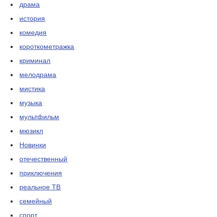
драма
история
комедия
короткометражка
криминал
мелодрама
мистика
музыка
мультфильм
мюзикл
Новинки
отечественный
приключения
реальное ТВ
семейный
спорт