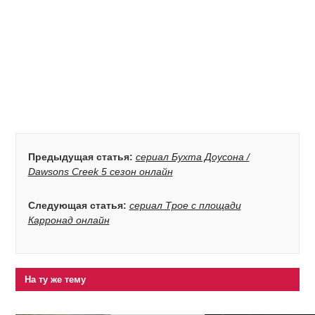
Предыдущая статья:
сериал Бухта Доусона /
Dawsons Creek 5 сезон онлайн
Следующая статья:
сериал Трое с площади
Карронад онлайн
На ту же тему