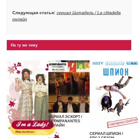
Следующая статья:
сериал Цитадель / La cittadella
онлайн
На ту же тему
СЕРИАЛ ЭСКОРТ /
ACOMPANANTES
ОНЛАЙН
СЕРИАЛ ШПИОН /
SPY 2 СЕЗОН