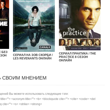
 БЕЗ
СЕРИАЛ ПРАКТИКА / THE
СЕРИАЛ НА ЗОВ СКОРБИ /
ЕЗОН
PRACTICE 8 СЕЗОН
LES REVENANTS ОНЛАЙН
ОНЛАЙН
Ь СВОИМ МНЕНИЕМ
ений Вы можете использовать следующие тэги:
r title=""> <acronym title=""> <b> <blockquote cite=""> <cite> <code> <del
 cite=""> <s> <strike> <strong>