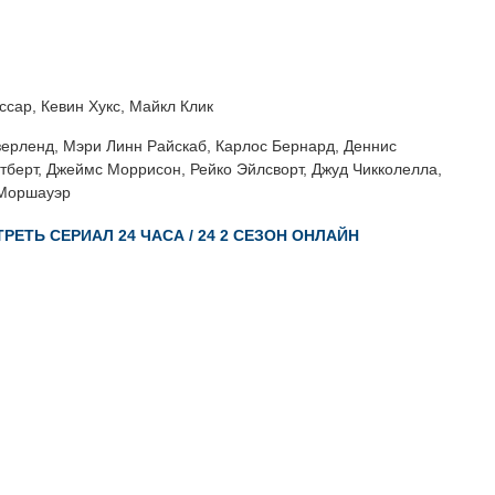
сар, Кевин Хукс, Майкл Клик
рленд, Мэри Линн Райскаб, Карлос Бернард, Деннис
тберт, Джеймс Моррисон, Рейко Эйлсворт, Джуд Чикколелла,
 Моршауэр
РЕТЬ СЕРИАЛ 24 ЧАСА / 24 2 СЕЗОН ОНЛАЙН