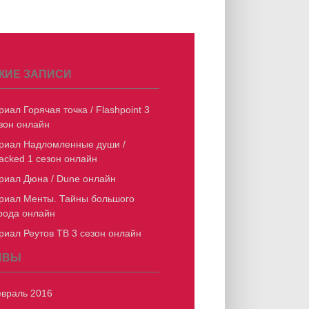
ЖИЕ ЗАПИСИ
риал Горячая точка / Flashpoint 3
зон онлайн
риал Надломленные души /
acked 1 сезон онлайн
риал Дюна / Dune онлайн
риал Менты. Тайны большого
рода онлайн
риал Реутов ТВ 3 сезон онлайн
ИВЫ
враль 2016