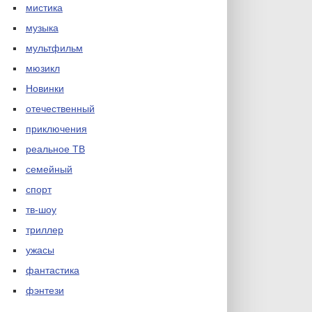
мистика
музыка
мультфильм
мюзикл
Новинки
отечественный
приключения
реальное ТВ
семейный
спорт
тв-шоу
триллер
ужасы
фантастика
фэнтези