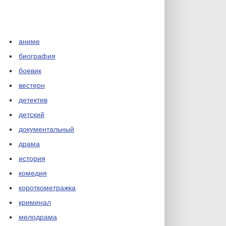
аниме
биография
боевик
вестерн
детектив
детский
документальный
драма
история
комедия
короткометражка
криминал
мелодрама