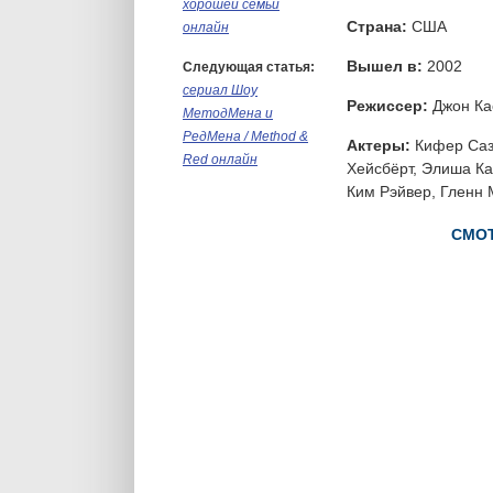
хорошей семьи
Страна:
США
онлайн
Вышел в:
2002
Следующая статья:
сериал Шоу
Режиссер:
Джон Кас
МетодМена и
РедМена / Method &
Актеры:
Кифер Сазе
Red онлайн
Хейсбёрт, Элиша Ка
Ким Рэйвер, Гленн
СМОТ